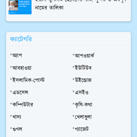
নামের তালিকা
ক্যাটেগরি
অ্যাপ
আপওয়ার্ক
আবহাওয়া
ইউটিউব
ইসলামিক-পোস্ট
উইন্ডোজ
এডসেন্স
এসইও
কম্পিউটার
কৃষি-কথা
খাদ্য
খেলাধুলা
গুগল
গ্যাজেট