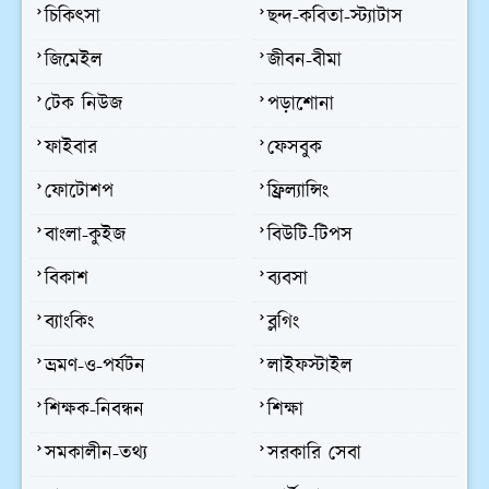
চিকিৎসা
ছন্দ-কবিতা-স্ট্যাটাস
জিমেইল
জীবন-বীমা
টেক নিউজ
পড়াশোনা
ফাইবার
ফেসবুক
ফোটোশপ
ফ্রিল্যান্সিং
বাংলা-কুইজ
বিউটি-টিপস
বিকাশ
ব্যবসা
ব্যাংকিং
ব্লগিং
ভ্রমণ-ও-পর্যটন
লাইফস্টাইল
শিক্ষক-নিবন্ধন
শিক্ষা
সমকালীন-তথ্য
সরকারি সেবা