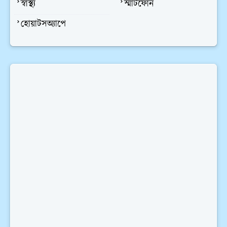
স্বাস্থ্য
স্মার্টফোন
হোয়াটসঅ্যাপে