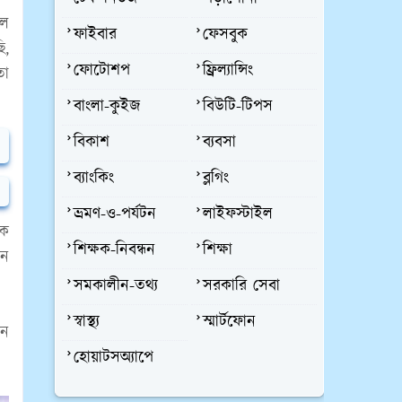
লে
ফাইবার
ফেসবুক
ি,
ফোটোশপ
ফ্রিল্যান্সিং
তো
বাংলা-কুইজ
বিউটি-টিপস
বিকাশ
ব্যবসা
ব্যাংকিং
ব্লগিং
ভ্রমণ-ও-পর্যটন
লাইফস্টাইল
কে
শিক্ষক-নিবন্ধন
শিক্ষা
বন
সমকালীন-তথ্য
সরকারি সেবা
স্বাস্থ্য
স্মার্টফোন
েন
হোয়াটসঅ্যাপে