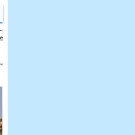
শন
রী
রম