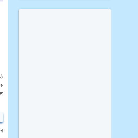
ডি
েক
লে
ার