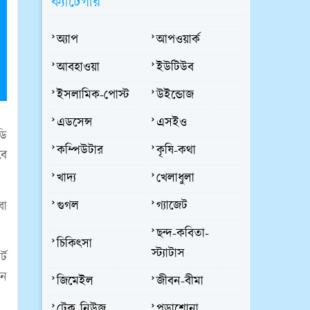
ক্যাটেগরি
অ্যাপ
আপওয়ার্ক
আবহাওয়া
ইউটিউব
ইসলামিক-পোস্ট
উইন্ডোজ
এডসেন্স
এসইও
ডি
কম্পিউটার
কৃষি-কথা
বে
খাদ্য
খেলাধুলা
গুগল
গ্যাজেট
বা
ছন্দ-কবিতা-
চিকিৎসা
স্ট্যাটাস
্ট
েন
জিমেইল
জীবন-বীমা
টেক নিউজ
পড়াশোনা