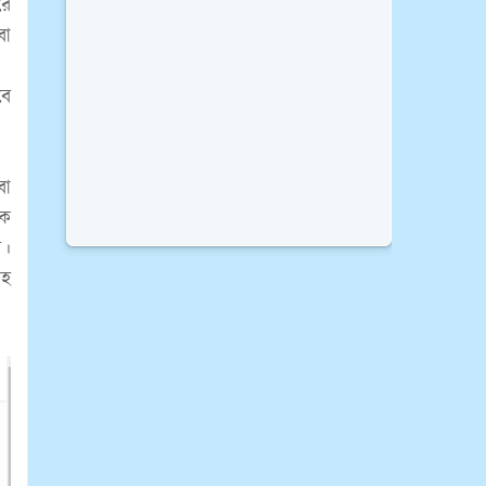
রে
বা
বে
বা
াক
ন।
রহ