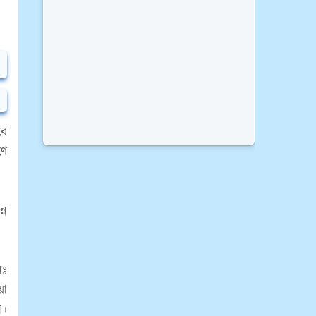
বে
ণে
্ন
নঃ
়া
া।