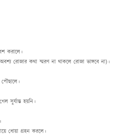
বেশ করালে।
বশ্য রোজার কথা স্মরণ না থাকলে রোজা ভাঙ্গবে না)।
ধ পৌছালে।
ল সুর্যাস্ত হয়নি।
।
লায়ে ধোয়া গ্রহন করলে।