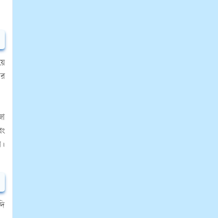
়ে
ের
জা
বং
য।
দি