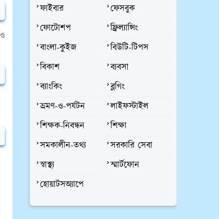
ফাইবার
ফেসবুক
ফোটোশপ
ফ্রিল্যান্সিং
 ও
বাংলা-কুইজ
বিউটি-টিপস
বিকাশ
ব্যবসা
ব্যাংকিং
ব্লগিং
ভ্রমণ-ও-পর্যটন
লাইফস্টাইল
শিক্ষক-নিবন্ধন
শিক্ষা
সমকালীন-তথ্য
সরকারি সেবা
স্বাস্থ্য
স্মার্টফোন
হোয়াটসঅ্যাপে