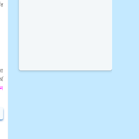
ের
থা
্ম
নে