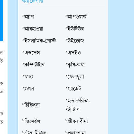
ক্যাটেগরি
অ্যাপ
আপওয়ার্ক
আবহাওয়া
ইউটিউব
ইসলামিক-পোস্ট
উইন্ডোজ
েন
এডসেন্স
এসইও
তি
কম্পিউটার
কৃষি-কথা
খাদ্য
খেলাধুলা
এক
গুগল
গ্যাজেট
লত
ছন্দ-কবিতা-
চিকিৎসা
স্ট্যাটাস
াচ
জিমেইল
জীবন-বীমা
াচ
টেক নিউজ
পড়াশোনা