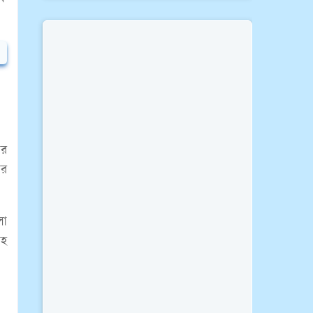
ের
ার
লো
সহ