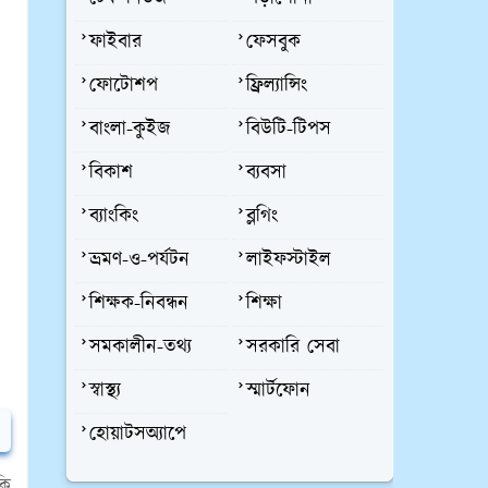
ফাইবার
ফেসবুক
ফোটোশপ
ফ্রিল্যান্সিং
বাংলা-কুইজ
বিউটি-টিপস
বিকাশ
ব্যবসা
ব্যাংকিং
ব্লগিং
ভ্রমণ-ও-পর্যটন
লাইফস্টাইল
শিক্ষক-নিবন্ধন
শিক্ষা
সমকালীন-তথ্য
সরকারি সেবা
স্বাস্থ্য
স্মার্টফোন
হোয়াটসঅ্যাপে
কি